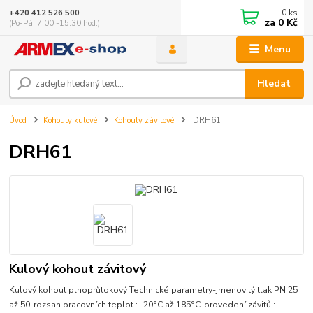
0
ks
+420 412 526 500
za
0 Kč
(Po-Pá, 7:00 -15:30 hod.)
Menu
Hledat
Úvod
Kohouty kulové
Kohouty závitové
DRH61
DRH61
Kulový kohout závitový
Kulový kohout plnoprůtokový Technické parametry-jmenovitý tlak PN 25
až 50-rozsah pracovních teplot : -20°C až 185°C-provedení závitů :