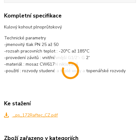
Kompletní specifikace
Kulový kohout plnoprůtokový
Technické parametry
-jmenovitý tlak PN 25 až 50
-rozsah pracovních teplot : -20°C až 185°C
-provedení závitů : vnitřní/vnější G1/2“- G 2“
-materiál : mosaz CW617N niklovaná
-použití : rozvody studené a teplé vody a topenářské rozvody
Ke stažení
_ps_172Raftec_CZ.pdf
Zboží zařazeno v kategoriích