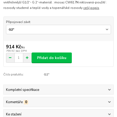
vnitřní/vnější G1/2“- G 2“-materiál : mosaz CW617N niklovaná-použití :
rozvody studené a teplé vody a topenářské rozvody
celý popis
Připojovací závit
914 Kč
/
ks
755 Kč
bez DPH
Přidat do košíku
Číslo produktu:
G2"
Kompletní specifikace
Komentáře
0
Ke stažení