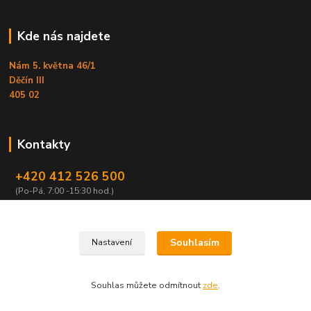
Kde nás najdete
Nám 5. května 46/1
Děčín III
405 02
Kontakty
+420 412 526 500
(Po-Pá, 7:00 -15:30 hod.)
obchod@armex.cz
Souhlasím
Nastavení
Souhlas můžete odmítnout
zde
.
Vytvořeno na
Eshop-rychle.cz