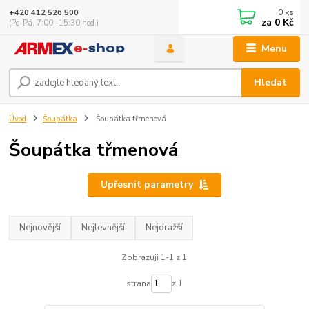
0
ks
+420 412 526 500
za
0 Kč
(Po-Pá, 7:00 -15:30 hod.)
Menu
Hledat
Úvod
Šoupátka
Šoupátka třmenová
Šoupátka třmenová
Upřesnit parametry
Nejnovější
Nejlevnější
Nejdražší
Zobrazuji 1-1 z 1
strana
z 1