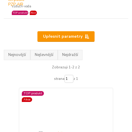
vzduch-voda
TOP produkt
Akce
Upřesnit parametry
Nejnovější
Nejlevnější
Nejdražší
Zobrazuji 1-2 z 2
strana
z 1
TOP produkt
Akce