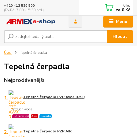
0
ks
+420 412 526 500
za
0 Kč
(Po-Pá, 7:00 -15:30 hod.)
Menu
Hledat
Úvod
Tepelná čerpadla
Tepelná čerpadla
Nejprodávanější
1.
Tepelné čerpadlo PZP AWX R290
vzduch-voda
TOP produkt
Akce
Novinka
2.
Tepelné čerpadlo PZP AIR