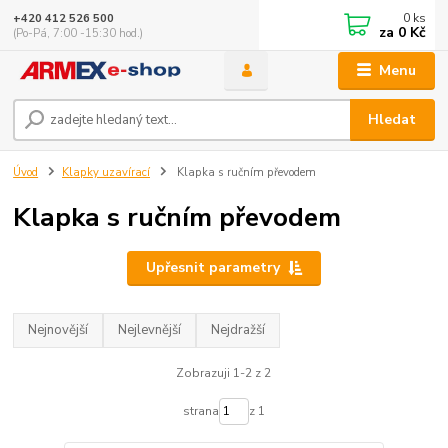
0
ks
+420 412 526 500
za
0 Kč
(Po-Pá, 7:00 -15:30 hod.)
Menu
Hledat
Úvod
Klapky uzavírací
Klapka s ručním převodem
Klapka s ručním převodem
Upřesnit parametry
Nejnovější
Nejlevnější
Nejdražší
Zobrazuji 1-2 z 2
strana
z 1