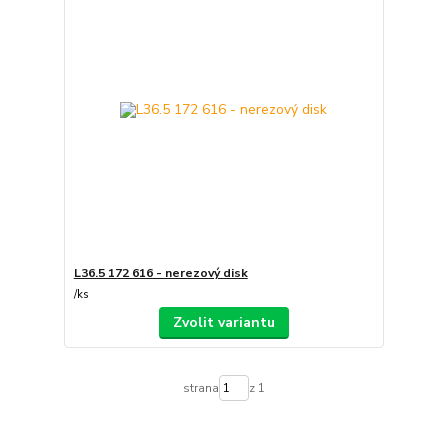
L36.5 172 616 - nerezový disk
/
ks
Zvolit variantu
strana
z 1