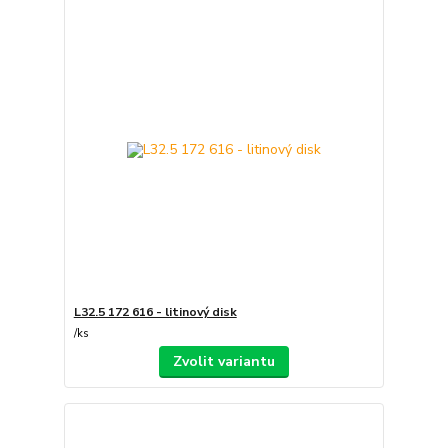
L32.5 172 616 - litinový disk
/
ks
Zvolit variantu