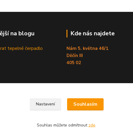
ější na blogu
Kde nás najdete
brat tepelné čerpadlo
Nám 5. května 46/1
Děčín III
405 02
Souhlasím
Nastavení
Souhlas můžete odmítnout
zde
.