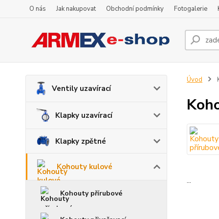
O nás
Jak nakupovat
Obchodní podmínky
Fotogalerie
Úvod
K
Ventily uzavírací
Koho
Klapky uzavírací
Klapky zpětné
Kohouty kulové
...
Kohouty přírubové