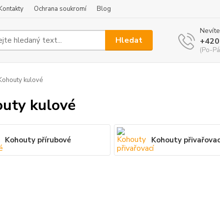
Kontakty
Ochrana soukromí
Blog
Nevíte
Hledat
+420
(Po-Pá
ohouty kulové
uty kulové
Kohouty přírubové
Kohouty přivařovac