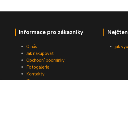
Informace pro zákazníky
Nejčten
O nás
jak vy
Jak nakupovat
Obchodní podmínky
Fotogalerie
Kontakty
Blog