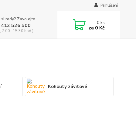
Přihlášení
 si rady? Zavolejte.
0
ks
 412 526 500
za
0 Kč
, 7:00 -15:30 hod.)
í
Kohouty závitové