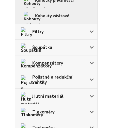
Kohouty přivařovací
Kohouty závitové
Filtry
Šoupátka
Kompenzátory
Pojistné a redukční
ventily
Hutní materiál
Tlakoměry
Teploměry