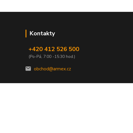
Kontakty
+420 412 526 500
(Po-Pá, 7:00 -15:30 hod.)
obchod@armex.cz
Vytvořeno na
Eshop-rychle.cz