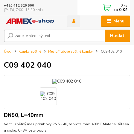
0
ks
+420 412 526 500
za
0 Kč
(Po-Pá, 7:00 -15:30 hod.)
Menu
Hledat
Úvod
Klapky zpětné
Mezipřírubové zpětné klapky
C09 402 040
C09 402 040
DN50, L=40mm
Ventil zpětný mezipřírubový PN6 - 40, teplota max. 400°C Materiál tělesa
a disku: CF8M
celý popis