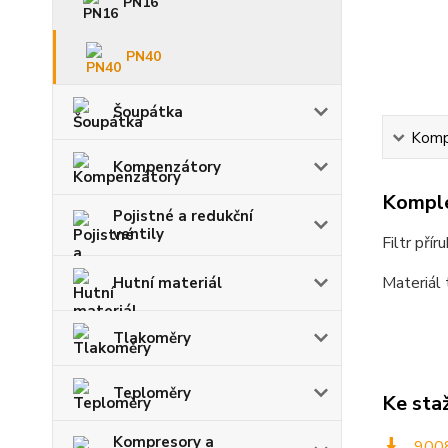
PN16
PN40
Šoupátka
Kompl
Kompenzátory
Komple
Pojistné a redukční
ventily
Filtr př
Materiál
Hutní materiál
Tlakoměry
Teploměry
Ke sta
Kompresory a
9008