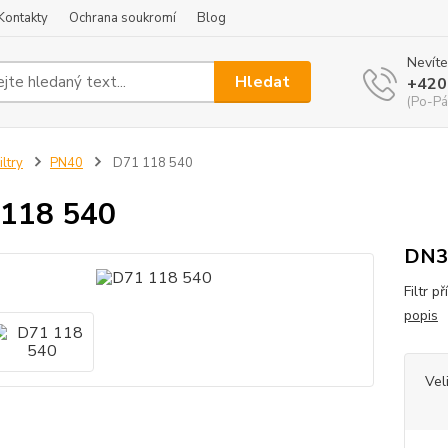
Kontakty
Ochrana soukromí
Blog
Nevíte
Hledat
+420
(Po-Pá
iltry
PN40
D71 118 540
 118 540
DN3
Filtr 
popis
Vel