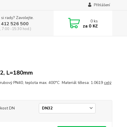
Přihlášení
 si rady? Zavolejte.
0
ks
 412 526 500
za
0 Kč
, 7:00 -15:30 hod.)
2, L=180mm
přírubový PN40, teplota max. 400°C Materiál tělesa: 1.0619
celý
ikost DN