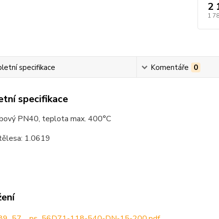
2 
1 7
etní specifikace
Komentáře
0
tní specifikace
írubový PN40, teplota max. 400°C
 tělesa: 1.0619
žení
9_57__ps_56D71-118-540-DN-15-200.pdf