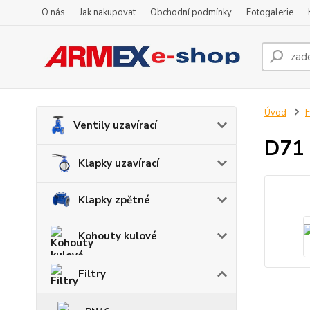
O nás
Jak nakupovat
Obchodní podmínky
Fotogalerie
Úvod
F
Ventily uzavírací
D71
Klapky uzavírací
Klapky zpětné
Kohouty kulové
Filtry