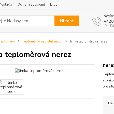
Kontakty
Ochrana soukromí
Blog
Nevíte
Hledat
+420
(Po-Pá
Teploměry
Teploměrové příslušenství
Jímka teploměrová nerez
a teploměrová nerez
nere
Teplom
stonku
pro st
Dél