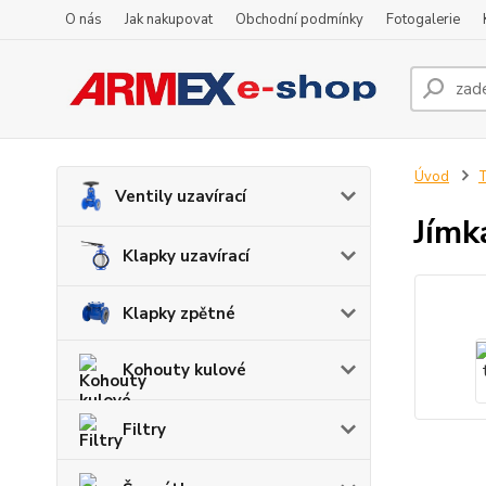
O nás
Jak nakupovat
Obchodní podmínky
Fotogalerie
Úvod
Ventily uzavírací
Jímk
Klapky uzavírací
Klapky zpětné
Kohouty kulové
Filtry