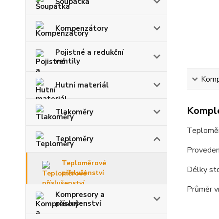
Šoupátka
Kompenzátory
Pojistné a redukční
ventily
Kompl
Hutní materiál
Komple
Tlakoměry
Teploměr
Teploměry
Proveden
Teploměrové
Délky st
příslušenství
Průměr vr
Kompresory a
příslušenství