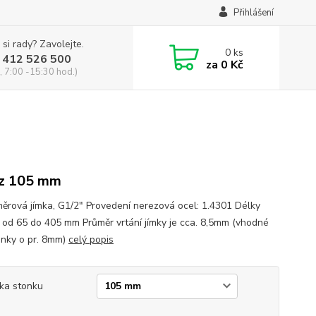
Přihlášení
 si rady? Zavolejte.
0
ks
 412 526 500
za
0 Kč
, 7:00 -15:30 hod.)
z 105 mm
ěrová jímka, G1/2" Provedení nerezová ocel: 1.4301 Délky
 od 65 do 405 mm Průměr vrtání jímky je cca. 8,5mm (vhodné
onky o pr. 8mm)
celý popis
ka stonku