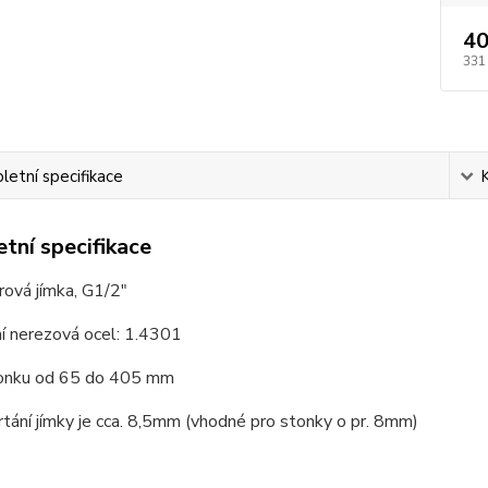
40
331
etní specifikace
tní specifikace
ová jímka, G1/2"
í nerezová ocel: 1.4301
onku od 65 do 405 mm
tání jímky je cca. 8,5mm (vhodné pro stonky o pr. 8mm)