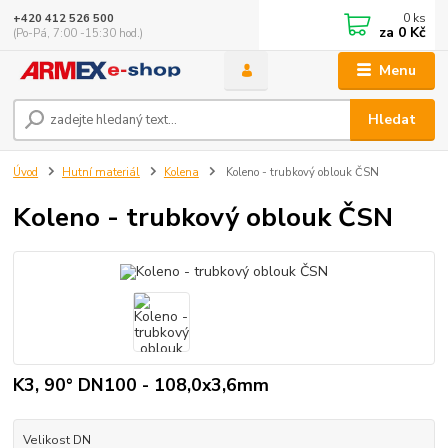
0
ks
+420 412 526 500
za
0 Kč
(Po-Pá, 7:00 -15:30 hod.)
Menu
Hledat
Úvod
Hutní materiál
Kolena
Koleno - trubkový oblouk ČSN
Koleno - trubkový oblouk ČSN
K3, 90° DN100 - 108,0x3,6mm
Velikost DN