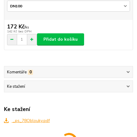
172 Kč
/
ks
142 Kč
bez DPH
Přidat do košíku
Komentáře
0
Ke stažení
Ke stažení
_ps_78Oblouky.pdf