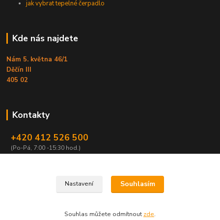
jak vybrat tepelné čerpadlo
Kde nás najdete
Nám 5. května 46/1
Děčín III
405 02
Kontakty
+420 412 526 500
(Po-Pá, 7:00 -15:30 hod.)
obchod@armex.cz
Souhlasím
Nastavení
Souhlas můžete odmítnout
zde
.