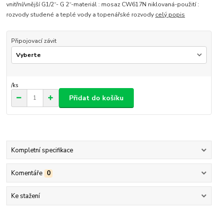
vnitřní/vnější G1/2“- G 2“-materiál : mosaz CW617N niklovaná-použití :
rozvody studené a teplé vody a topenářské rozvody
celý popis
Připojovací závit
/
ks
Přidat do košíku
Kompletní specifikace
Komentáře
0
Ke stažení