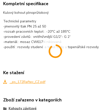
Kompletní specifikace
Kulový kohout plnoprůtokový
Technické parametry
-jmenovitý tlak PN 25 až 50
-rozsah pracovních teplot : -20°C až 185°C
-provedení závitů : vnitřní/vnější G1/2“- G 2“
-materiál : mosaz CW617N niklovaná
-použití : rozvody studené a teplé vody a topenářské rozvody
Ke stažení
_ps_172Raftec_CZ.pdf
Zboží zařazeno v kategoriích
Kohouty závitové