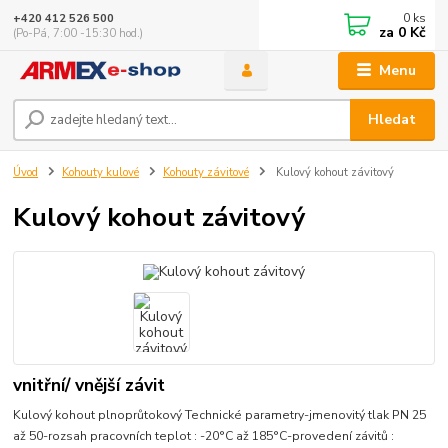
0
ks
+420 412 526 500
za
0 Kč
(Po-Pá, 7:00 -15:30 hod.)
Menu
Hledat
Úvod
Kohouty kulové
Kohouty závitové
Kulový kohout závitový
Kulový kohout závitový
vnitřní/ vnější závit
Kulový kohout plnoprůtokový Technické parametry-jmenovitý tlak PN 25
až 50-rozsah pracovních teplot : -20°C až 185°C-provedení závitů :