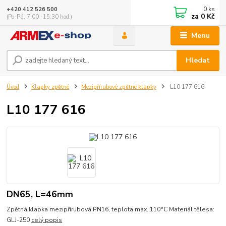
0
ks
+420 412 526 500
za
0 Kč
(Po-Pá, 7:00 -15:30 hod.)
Menu
Hledat
Úvod
Klapky zpětné
Mezipřírubové zpětné klapky
L10 177 616
L10 177 616
DN65, L=46mm
Zpětná klapka mezipřírubová PN16, teplota max. 110°C Materiál tělesa:
GLJ-250
celý popis