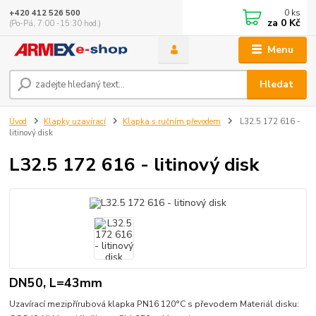
0
ks
+420 412 526 500
za
0 Kč
(Po-Pá, 7:00 -15:30 hod.)
Menu
Hledat
Úvod
Klapky uzavírací
Klapka s ručním převodem
L32.5 172 616 -
litinový disk
L32.5 172 616 - litinový disk
DN50, L=43mm
Uzavírací mezipřírubová klapka PN16 120°C s převodem Materiál disku: