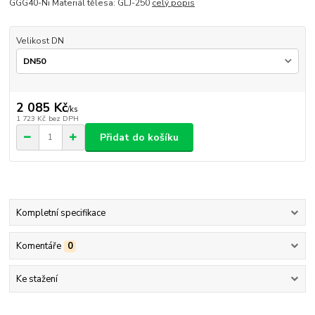
GGG40-Ni Materiál tělesa: GLJ-250
celý popis
Velikost DN
2 085 Kč
/
ks
1 723 Kč
bez DPH
Přidat do košíku
Kompletní specifikace
Komentáře
0
Ke stažení