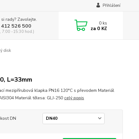
Přihlášení
 si rady? Zavolejte.
0
ks
 412 526 500
za
0 Kč
, 7:00 -15:30 hod.)
ý disk
0, L=33mm
ací mezipřírubová klapka PN16 120°C s převodem Materiál
 AISI304 Materiál tělesa: GLJ-250
celý popis
ikost DN