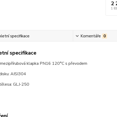
2 
1 8
etní specifikace
Komentáře
0
tní specifikace
í mezipřírubová klapka PN16 120°C s převodem
disku: AISI304
 tělesa: GLJ-250
žení