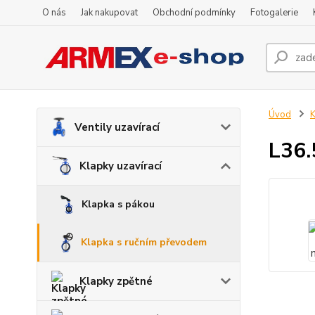
O nás
Jak nakupovat
Obchodní podmínky
Fotogalerie
Úvod
K
Ventily uzavírací
L36.
Klapky uzavírací
Klapka s pákou
Klapka s ručním převodem
Klapky zpětné