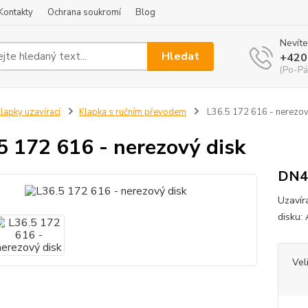
Kontakty
Ochrana soukromí
Blog
Nevíte
Hledat
+420
(Po-Pá
lapky uzavírací
Klapka s ručním převodem
L36.5 172 616 - nerezov
5 172 616 - nerezový disk
DN4
Uzavír
disku:
Vel