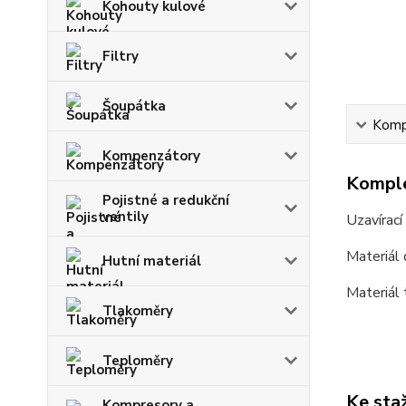
Kohouty kulové
Filtry
Šoupátka
Kompl
Kompenzátory
Komple
Pojistné a redukční
ventily
Uzavírac
Materiál 
Hutní materiál
Materiál
Tlakoměry
Teploměry
Ke sta
Kompresory a