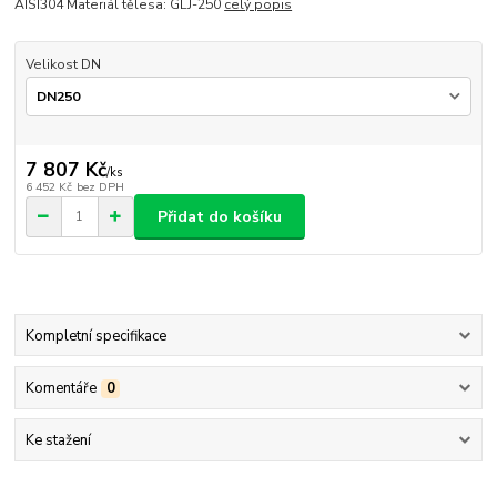
AISI304 Materiál tělesa: GLJ-250
celý popis
Velikost DN
7 807 Kč
/
ks
6 452 Kč
bez DPH
Přidat do košíku
Kompletní specifikace
Komentáře
0
Ke stažení