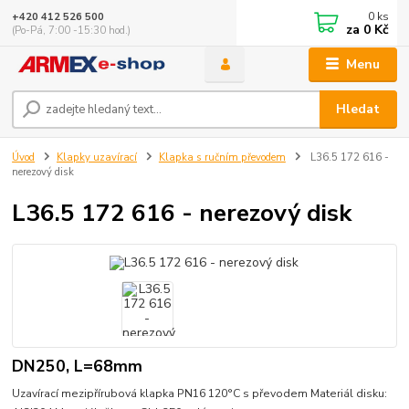
0
ks
+420 412 526 500
za
0 Kč
(Po-Pá, 7:00 -15:30 hod.)
Menu
Hledat
Úvod
Klapky uzavírací
Klapka s ručním převodem
L36.5 172 616 -
nerezový disk
L36.5 172 616 - nerezový disk
DN250, L=68mm
Uzavírací mezipřírubová klapka PN16 120°C s převodem Materiál disku: