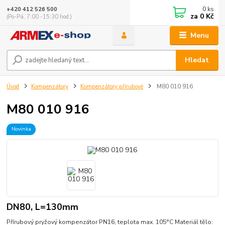
0
ks
+420 412 526 500
za
0 Kč
(Po-Pá, 7:00 -15:30 hod.)
Menu
Hledat
Úvod
Kompenzátory
Kompenzátory přírubové
M80 010 916
M80 010 916
Novinka
DN80, L=130mm
Přírubový pryžový kompenzátor PN16, teplota max. 105°C Materiál tělo: