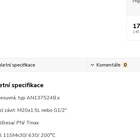
Při
17
145
etní specifikace
Komentáře
0
tní specifikace
řesuvná, typ AN137524B.x
ací závit: M20x1,5L nebo G1/2"
 tělesa/ PN/ Tmax
el 11SMn30/ 630/ 200°C