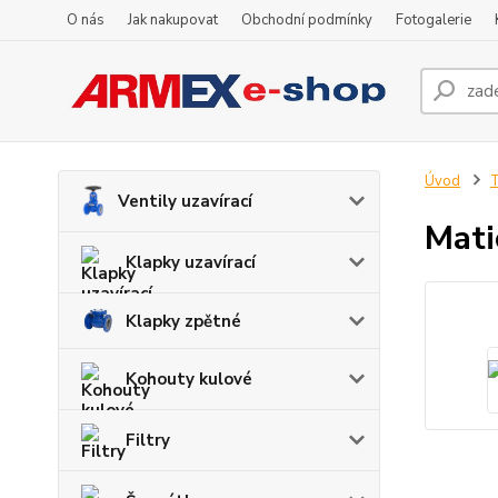
O nás
Jak nakupovat
Obchodní podmínky
Fotogalerie
Úvod
Ventily uzavírací
Mati
Klapky uzavírací
Klapky zpětné
Kohouty kulové
Filtry