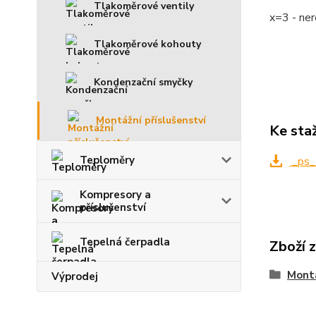
Tlakoměrové ventily
x=3 - ne
Tlakoměrové kohouty
Kondenzační smyčky
Montážní příslušenství
Ke sta
Teploměry
_ps_
Kompresory a
příslušenství
Tepelná čerpadla
Zboží 
Montá
Výprodej