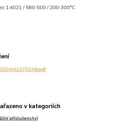
rez 1.4021 / 580-500 / 200-300°C
žení
103AN137524B.pdf
zařazeno v kategoriích
žní příslušenství