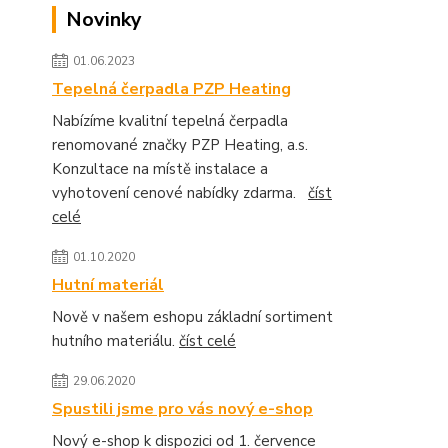
Novinky
01.06.2023
Tepelná čerpadla PZP Heating
Nabízíme kvalitní tepelná čerpadla
renomované značky PZP Heating, a.s.
Konzultace na místě instalace a
vyhotovení cenové nabídky zdarma.
číst
celé
01.10.2020
Hutní materiál
Nově v našem eshopu základní sortiment
hutního materiálu.
číst celé
29.06.2020
Spustili jsme pro vás nový e-shop
Nový e-shop k dispozici od 1. července