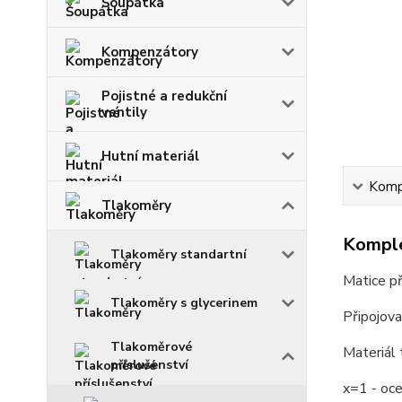
Šoupátka
Kompenzátory
Pojistné a redukční
ventily
Hutní materiál
Kompl
Tlakoměry
Komple
Tlakoměry standartní
Matice p
Tlakoměry s glycerinem
Připojov
Tlakoměrové
Materiál
příslušenství
x=1 - oc