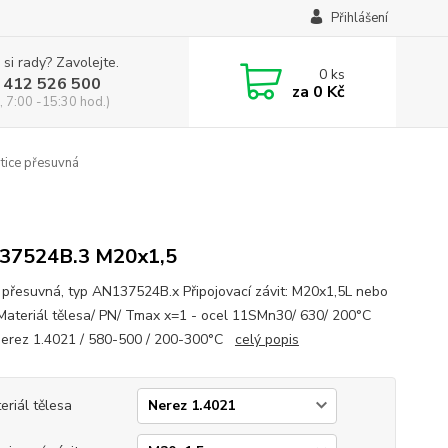
Přihlášení
 si rady? Zavolejte.
0
ks
 412 526 500
za
0 Kč
, 7:00 -15:30 hod.)
ice přesuvná
37524B.3 M20x1,5
 přesuvná, typ AN137524B.x Připojovací závit: M20x1,5L nebo
Materiál tělesa/ PN/ Tmax x=1 - ocel 11SMn30/ 630/ 200°C
nerez 1.4021 / 580-500 / 200-300°C
celý popis
eriál tělesa