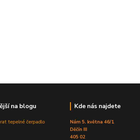
ější na blogu
Kde nás najdete
brat tepelné čerpadlo
Nám 5. května 46/1
Děčín III
405 02