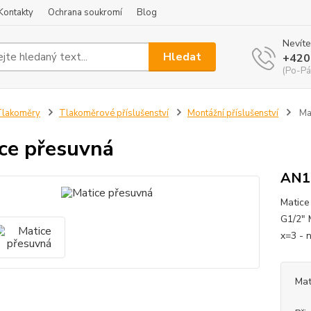
Kontakty
Ochrana soukromí
Blog
Nevíte
Hledat
+420
(Po-Pá
Tlakoměry
Tlakoměrové příslušenství
Montážní příslušenství
Mat
ce přesuvná
AN1
Matice
G1/2" 
x=3 - 
Mat