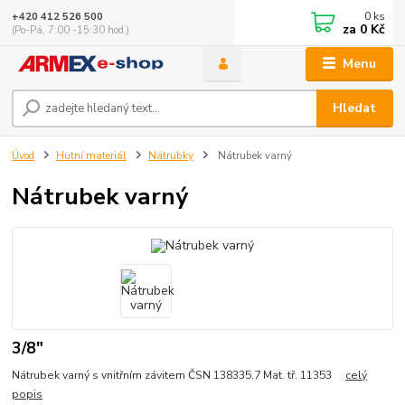
0
ks
+420 412 526 500
za
0 Kč
(Po-Pá, 7:00 -15:30 hod.)
Menu
Hledat
Úvod
Hutní materiál
Nátrubky
Nátrubek varný
Nátrubek varný
3/8"
Nátrubek varný s vnitřním závitem ČSN 138335.7 Mat. tř. 11353
celý
popis