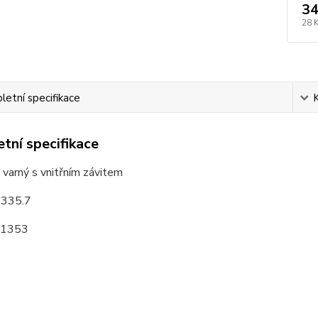
34
28 
etní specifikace
tní specifikace
varný s vnitřním závitem
335.7
 11353