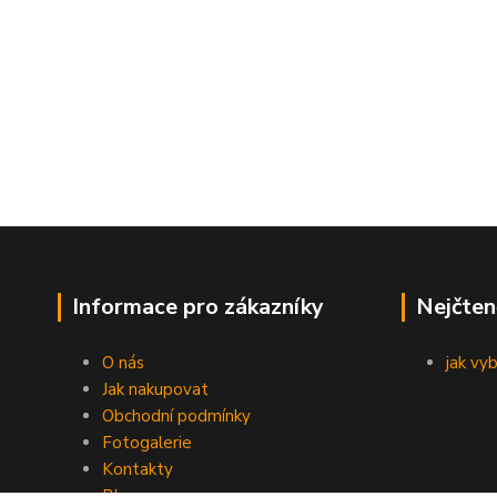
Informace pro zákazníky
Nejčten
O nás
jak vy
Jak nakupovat
Obchodní podmínky
Fotogalerie
Kontakty
Blog