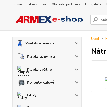
O nás
Jak nakupovat
Obchodní podmínky
Fotogalerie
Úvod
H
Ventily uzavírací
Nátr
Klapky uzavírací
Klapky zpětné
Kohouty kulové
Filtry