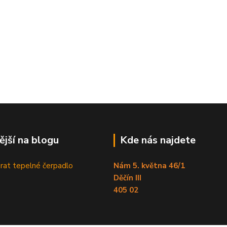
ější na blogu
Kde nás najdete
brat tepelné čerpadlo
Nám 5. května 46/1
Děčín III
405 02