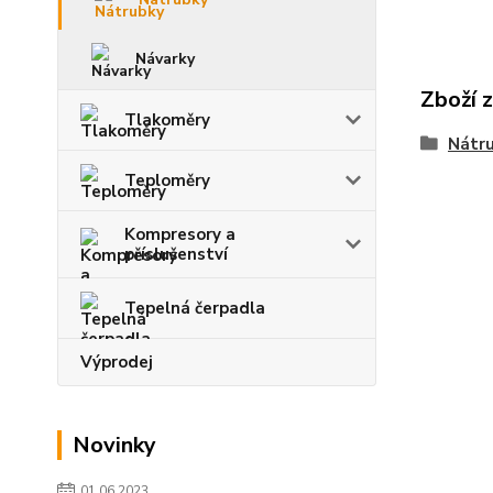
Návarky
Zboží 
Tlakoměry
Nátr
Teploměry
Kompresory a
příslušenství
Tepelná čerpadla
Výprodej
Novinky
01.06.2023