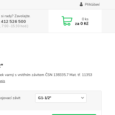
Přihlášení
 si rady? Zavolejte.
0
ks
 412 526 500
za
0 Kč
, 7:00 -15:30 hod.)
2"
ek varný s vnitřním závitem ČSN 138335.7 Mat. tř. 11353
opis
pojovací závit