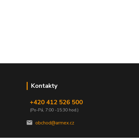
Kontakty
+420 412 526 500
(Po-Pá, 7:00 -15:30 hod.)
obchod@armex.cz