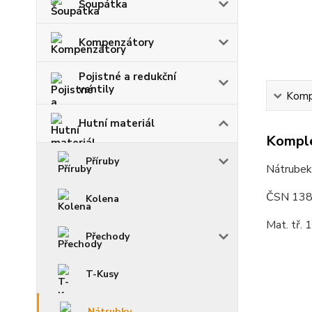
Šoupátka
Kompenzátory
Pojistné a redukční
ventily
Kompl
Hutní materiál
Komple
Příruby
Nátrubek 
ČSN 138
Kolena
Mat. tř.
Přechody
T-Kusy
Nátrubky