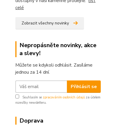
dostupný v naší kamenné prodejně.
číst
celé
Zobrazit všechny novinky
Nepropásněte novinky, akce
a slevy!
Můžete se kdykoli odhlásit. Zasíláme
jednou za 14 dní.
Přihlásit se
Souhlasím se
zpracováním osobních údajů
za účelem
rozesílky newsletteru.
Doprava