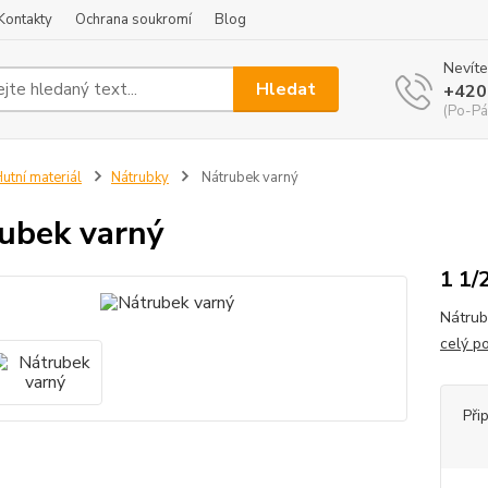
Kontakty
Ochrana soukromí
Blog
Nevíte
Hledat
+420
(Po-Pá
utní materiál
Nátrubky
Nátrubek varný
ubek varný
1 1/
Nátrub
celý p
Při