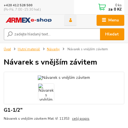
0
ks
+420 412 526 500
za
0 Kč
(Po-Pá, 7:00 -15:30 hod.)
Menu
Hledat
Úvod
Hutní materiál
Návarky
Návarek s vnějším závitem
Návarek s vnějším závitem
G1-1/2"
Návarek s vnějším závitem Mat. tř. 11353
celý popis