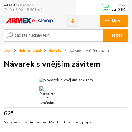
0
ks
+420 412 526 500
za
0 Kč
(Po-Pá, 7:00 -15:30 hod.)
Menu
Hledat
Úvod
Hutní materiál
Návarky
Návarek s vnějším závitem
Návarek s vnějším závitem
G2"
Návarek s vnějším závitem Mat. tř. 11353
celý popis