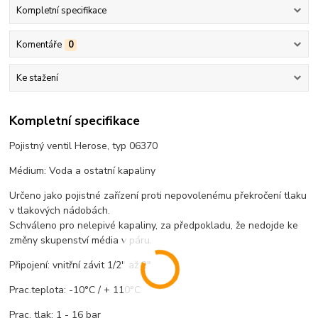
Kompletní specifikace
Komentáře
0
Ke stažení
Kompletní specifikace
Pojistný ventil Herose, typ 06370
Médium: Voda a ostatní kapaliny
Určeno jako pojistné zařízení proti nepovolenému překročení tlaku
v tlakových nádobách.
Schváleno pro nelepivé kapaliny, za předpokladu, že nedojde ke
změny skupenství média v páru.
Připojení: vnitřní závit 1/2" až 2"
Prac.teplota: -10°C / + 110°C
Prac. tlak: 1 - 16 bar