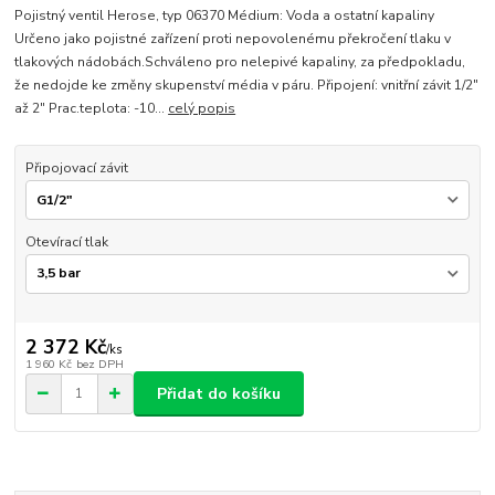
Pojistný ventil Herose, typ 06370 Médium: Voda a ostatní kapaliny
Určeno jako pojistné zařízení proti nepovolenému překročení tlaku v
tlakových nádobách.Schváleno pro nelepivé kapaliny, za předpokladu,
že nedojde ke změny skupenství média v páru. Připojení: vnitřní závit 1/2"
až 2" Prac.teplota: -10...
celý popis
Připojovací závit
Otevírací tlak
2 372 Kč
/
ks
1 960 Kč
bez DPH
Přidat do košíku