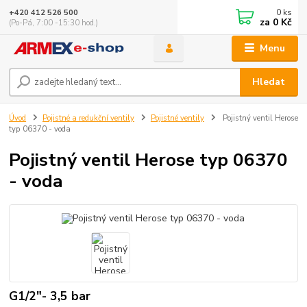
0
ks
+420 412 526 500
za
0 Kč
(Po-Pá, 7:00 -15:30 hod.)
Menu
Hledat
Úvod
Pojistné a redukční ventily
Pojistné ventily
Pojistný ventil Herose
typ 06370 - voda
Pojistný ventil Herose typ 06370
- voda
G1/2"- 3,5 bar