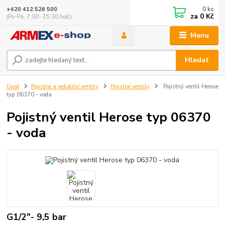
0
ks
+420 412 526 500
za
0 Kč
(Po-Pá, 7:00 -15:30 hod.)
Menu
Hledat
Úvod
Pojistné a redukční ventily
Pojistné ventily
Pojistný ventil Herose
typ 06370 - voda
Pojistný ventil Herose typ 06370
- voda
G1/2"- 9,5 bar