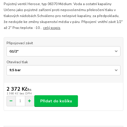
Pojistný ventil Herose, typ 06370 Médium: Voda a ostatní kapaliny
Určeno jako pojistné zařízení proti nepovolenému překročení tlaku v
tlakových nádobách.Schváleno pro nelepivé kapaliny, za předpokladu,
že nedojde ke změny skupenství média v páru. Připojení: vnitřní závit 1/2"
až 2" Prac.teplota: -10...
celý popis
Připojovací závit
Otevírací tlak
2 372 Kč
/
ks
1 960 Kč
bez DPH
Přidat do košíku