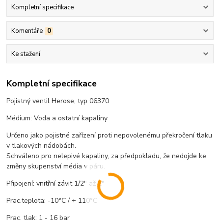
Kompletní specifikace
Komentáře
0
Ke stažení
Kompletní specifikace
Pojistný ventil Herose, typ 06370
Médium: Voda a ostatní kapaliny
Určeno jako pojistné zařízení proti nepovolenému překročení tlaku
v tlakových nádobách.
Schváleno pro nelepivé kapaliny, za předpokladu, že nedojde ke
změny skupenství média v páru.
Připojení: vnitřní závit 1/2" až 2"
Prac.teplota: -10°C / + 110°C
Prac. tlak: 1 - 16 bar