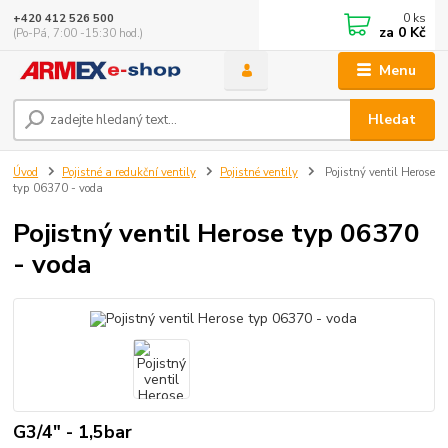
0
ks
+420 412 526 500
za
0 Kč
(Po-Pá, 7:00 -15:30 hod.)
Menu
Hledat
Úvod
Pojistné a redukční ventily
Pojistné ventily
Pojistný ventil Herose
typ 06370 - voda
Pojistný ventil Herose typ 06370
- voda
G3/4" - 1,5bar