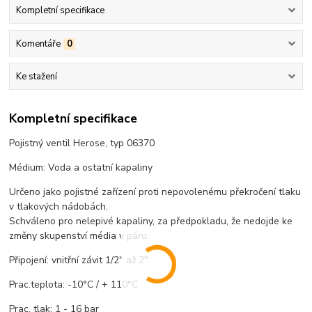
Kompletní specifikace
Komentáře
0
Ke stažení
Kompletní specifikace
Pojistný ventil Herose, typ 06370
Médium: Voda a ostatní kapaliny
Určeno jako pojistné zařízení proti nepovolenému překročení tlaku
v tlakových nádobách.
Schváleno pro nelepivé kapaliny, za předpokladu, že nedojde ke
změny skupenství média v páru.
Připojení: vnitřní závit 1/2" až 2"
Prac.teplota: -10°C / + 110°C
Prac. tlak: 1 - 16 bar