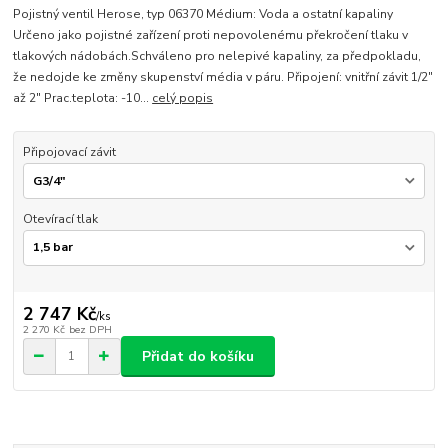
Pojistný ventil Herose, typ 06370 Médium: Voda a ostatní kapaliny
Určeno jako pojistné zařízení proti nepovolenému překročení tlaku v
tlakových nádobách.Schváleno pro nelepivé kapaliny, za předpokladu,
že nedojde ke změny skupenství média v páru. Připojení: vnitřní závit 1/2"
až 2" Prac.teplota: -10...
celý popis
Připojovací závit
Otevírací tlak
2 747 Kč
/
ks
2 270 Kč
bez DPH
Přidat do košíku