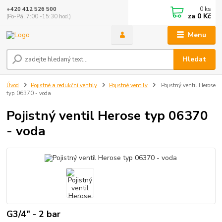
0
ks
+420 412 526 500
za
0 Kč
(Po-Pá, 7:00 -15:30 hod.)
Menu
Hledat
Úvod
Pojistné a redukční ventily
Pojistné ventily
Pojistný ventil Herose
typ 06370 - voda
Pojistný ventil Herose typ 06370
- voda
G3/4" - 2 bar