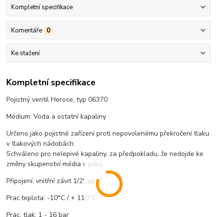
Kompletní specifikace
Komentáře
0
Ke stažení
Kompletní specifikace
Pojistný ventil Herose, typ 06370
Médium: Voda a ostatní kapaliny
Určeno jako pojistné zařízení proti nepovolenému překročení tlaku
v tlakových nádobách.
Schváleno pro nelepivé kapaliny, za předpokladu, že nedojde ke
změny skupenství média v páru.
Připojení: vnitřní závit 1/2" až 2"
Prac.teplota: -10°C / + 110°C
Prac. tlak: 1 - 16 bar