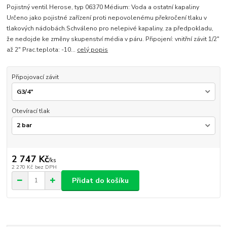
Pojistný ventil Herose, typ 06370 Médium: Voda a ostatní kapaliny
Určeno jako pojistné zařízení proti nepovolenému překročení tlaku v
tlakových nádobách.Schváleno pro nelepivé kapaliny, za předpokladu,
že nedojde ke změny skupenství média v páru. Připojení: vnitřní závit 1/2"
až 2" Prac.teplota: -10...
celý popis
Připojovací závit
Otevírací tlak
2 747 Kč
/
ks
2 270 Kč
bez DPH
Přidat do košíku