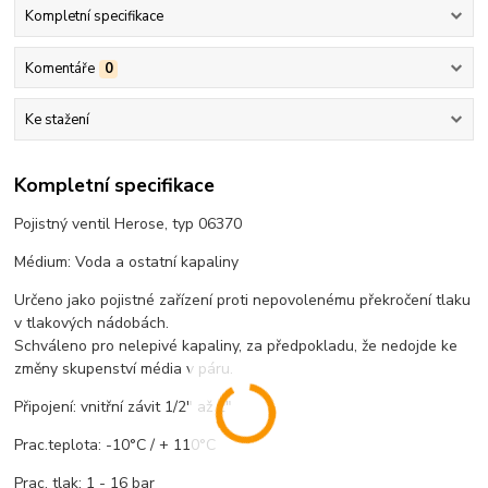
Kompletní specifikace
Komentáře
0
Ke stažení
Kompletní specifikace
Pojistný ventil Herose, typ 06370
Médium: Voda a ostatní kapaliny
Určeno jako pojistné zařízení proti nepovolenému překročení tlaku
v tlakových nádobách.
Schváleno pro nelepivé kapaliny, za předpokladu, že nedojde ke
změny skupenství média v páru.
Připojení: vnitřní závit 1/2" až 2"
Prac.teplota: -10°C / + 110°C
Prac. tlak: 1 - 16 bar