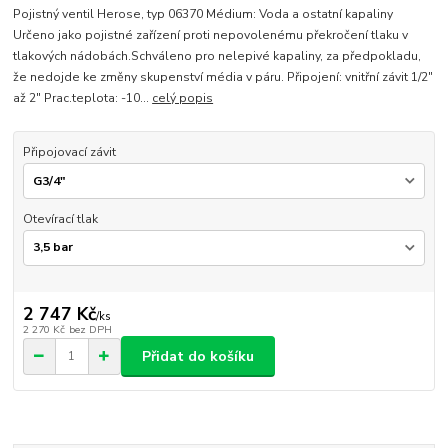
Pojistný ventil Herose, typ 06370 Médium: Voda a ostatní kapaliny
Určeno jako pojistné zařízení proti nepovolenému překročení tlaku v
tlakových nádobách.Schváleno pro nelepivé kapaliny, za předpokladu,
že nedojde ke změny skupenství média v páru. Připojení: vnitřní závit 1/2"
až 2" Prac.teplota: -10...
celý popis
Připojovací závit
Otevírací tlak
2 747 Kč
/
ks
2 270 Kč
bez DPH
Přidat do košíku