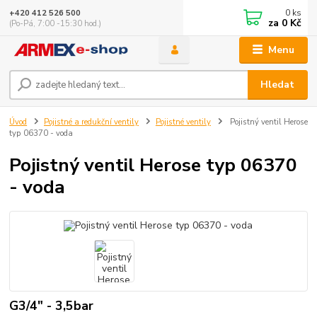
0
ks
+420 412 526 500
za
0 Kč
(Po-Pá, 7:00 -15:30 hod.)
Menu
Hledat
Úvod
Pojistné a redukční ventily
Pojistné ventily
Pojistný ventil Herose
typ 06370 - voda
Pojistný ventil Herose typ 06370
- voda
G3/4" - 3,5bar