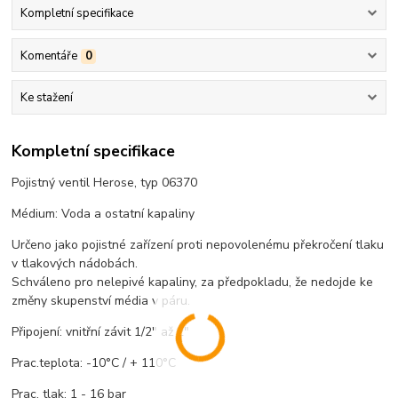
Kompletní specifikace
Komentáře
0
Ke stažení
Kompletní specifikace
Pojistný ventil Herose, typ 06370
Médium: Voda a ostatní kapaliny
Určeno jako pojistné zařízení proti nepovolenému překročení tlaku
v tlakových nádobách.
Schváleno pro nelepivé kapaliny, za předpokladu, že nedojde ke
změny skupenství média v páru.
Připojení: vnitřní závit 1/2" až 2"
Prac.teplota: -10°C / + 110°C
Prac. tlak: 1 - 16 bar