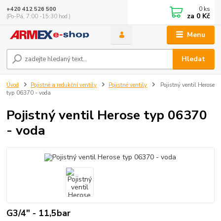
0
ks
+420 412 526 500
za
0 Kč
(Po-Pá, 7:00 -15:30 hod.)
Menu
Hledat
Úvod
Pojistné a redukční ventily
Pojistné ventily
Pojistný ventil Herose
typ 06370 - voda
Pojistný ventil Herose typ 06370
- voda
G3/4" - 11,5bar