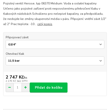
Pojistný ventil Herose, typ 06370 Médium: Voda a ostatní kapaliny
Určeno jako pojistné zařízení proti nepovolenému překročení tlaku v
tlakových nádobách.Schváleno pro nelepivé kapaliny, za předpokladu,
že nedojde ke změny skupenství média v páru. Připojení: vnitřní závit 1/2"
až 2" Prac.teplota: -10...
celý popis
Připojovací závit
Otevírací tlak
2 747 Kč
/
ks
2 270 Kč
bez DPH
Přidat do košíku