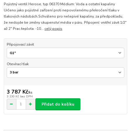
Pojistný ventil Herose, typ 06370 Médium: Voda a ostatní kapaliny
Určeno jako pojistné zařízení proti nepovolenému překročení tlaku v
tlakových nádobách.Schváleno pro nelepivé kapaliny, za předpokladu,
že nedojde ke změny skupenství média v páru. Připojení: vnitřní závit 1/2"
až 2" Prac.teplota: -10...
celý popis
Připojovací závit
Otevírací tlak
3 787 Kč
/
ks
3 130 Kč
bez DPH
Přidat do košíku