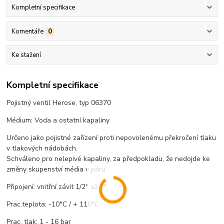
Kompletní specifikace
Komentáře
0
Ke stažení
Kompletní specifikace
Pojistný ventil Herose, typ 06370
Médium: Voda a ostatní kapaliny
Určeno jako pojistné zařízení proti nepovolenému překročení tlaku
v tlakových nádobách.
Schváleno pro nelepivé kapaliny, za předpokladu, že nedojde ke
změny skupenství média v páru.
Připojení: vnitřní závit 1/2" až 2"
Prac.teplota: -10°C / + 110°C
Prac. tlak: 1 - 16 bar