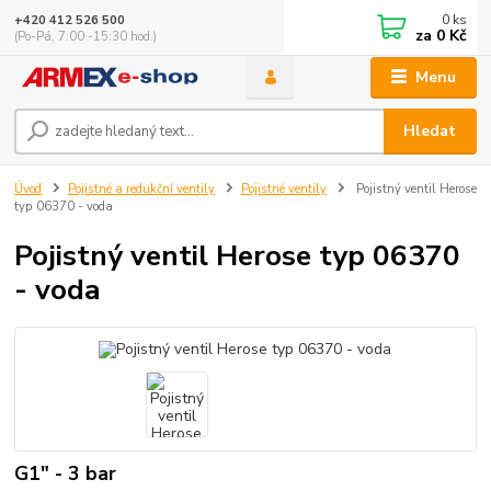
0
ks
+420 412 526 500
za
0 Kč
(Po-Pá, 7:00 -15:30 hod.)
Menu
Hledat
Úvod
Pojistné a redukční ventily
Pojistné ventily
Pojistný ventil Herose
typ 06370 - voda
Pojistný ventil Herose typ 06370
- voda
G1" - 3 bar