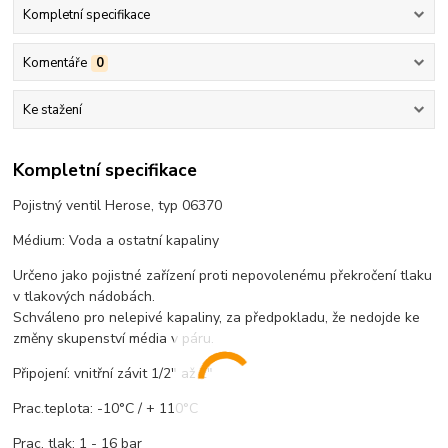
Kompletní specifikace
Komentáře
0
Ke stažení
Kompletní specifikace
Pojistný ventil Herose, typ 06370
Médium: Voda a ostatní kapaliny
Určeno jako pojistné zařízení proti nepovolenému překročení tlaku
v tlakových nádobách.
Schváleno pro nelepivé kapaliny, za předpokladu, že nedojde ke
změny skupenství média v páru.
Připojení: vnitřní závit 1/2" až 2"
Prac.teplota: -10°C / + 110°C
Prac. tlak: 1 - 16 bar