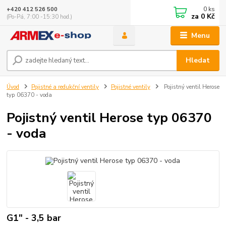
0
ks
+420 412 526 500
za
0 Kč
(Po-Pá, 7:00 -15:30 hod.)
Menu
Hledat
Úvod
Pojistné a redukční ventily
Pojistné ventily
Pojistný ventil Herose
typ 06370 - voda
Pojistný ventil Herose typ 06370
- voda
G1" - 3,5 bar