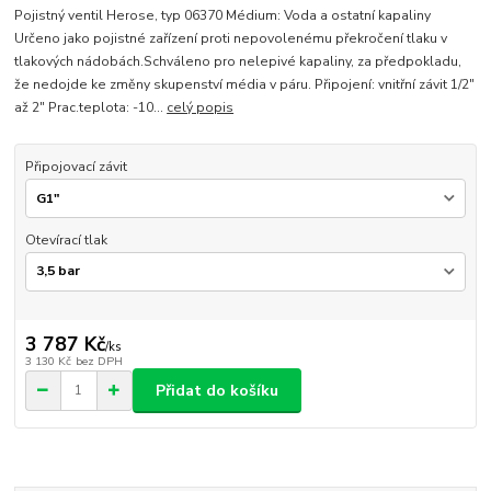
Pojistný ventil Herose, typ 06370 Médium: Voda a ostatní kapaliny
Určeno jako pojistné zařízení proti nepovolenému překročení tlaku v
tlakových nádobách.Schváleno pro nelepivé kapaliny, za předpokladu,
že nedojde ke změny skupenství média v páru. Připojení: vnitřní závit 1/2"
až 2" Prac.teplota: -10...
celý popis
Připojovací závit
Otevírací tlak
3 787 Kč
/
ks
3 130 Kč
bez DPH
Přidat do košíku