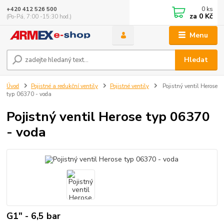
0
ks
+420 412 526 500
za
0 Kč
(Po-Pá, 7:00 -15:30 hod.)
Menu
Hledat
Úvod
Pojistné a redukční ventily
Pojistné ventily
Pojistný ventil Herose
typ 06370 - voda
Pojistný ventil Herose typ 06370
- voda
G1" - 6,5 bar