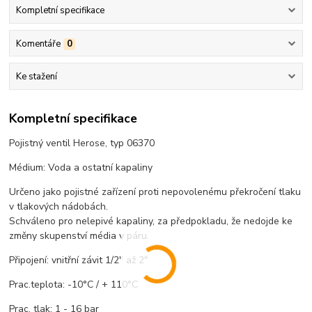
Kompletní specifikace
Komentáře
0
Ke stažení
Kompletní specifikace
Pojistný ventil Herose, typ 06370
Médium: Voda a ostatní kapaliny
Určeno jako pojistné zařízení proti nepovolenému překročení tlaku
v tlakových nádobách.
Schváleno pro nelepivé kapaliny, za předpokladu, že nedojde ke
změny skupenství média v páru.
Připojení: vnitřní závit 1/2" až 2"
Prac.teplota: -10°C / + 110°C
Prac. tlak: 1 - 16 bar