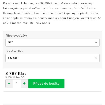
Pojistný ventil Herose, typ 06370 Médium: Voda a ostatní kapaliny
Určeno jako pojistné zařízení proti nepovolenému překročení tlaku v
tlakových nádobách.Schváleno pro nelepivé kapaliny, za předpokladu,
že nedojde ke změny skupenství média v páru. Připojení: vnitřní závit 1/2"
až 2" Prac.teplota: -10...
celý popis
Připojovací závit
Otevírací tlak
3 787 Kč
/
ks
3 130 Kč
bez DPH
Přidat do košíku