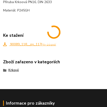
Příruba Krkoová PN16, DIN 2633
Materiál: P245GH
Ke stažení
90089_118__ps_117PK-16.pdf
Zboží zařazeno v kategoriích
Krkové
Informace pro zákazníky