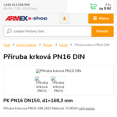
0
ks
+420 412 526 500
za
0 Kč
(Po-Pá, 7:00 -15:30 hod.)
Menu
Hledat
Úvod
Hutní materiál
Příruby
Krkové
Příruba krková PN16 DIN
Příruba krková PN16 DIN
PK PN16 DN150, d1=168,3 mm
Příruba Krkoová PN16, DIN 2633 Materiál: P245GH
celý popis