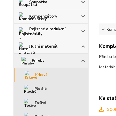
Šoupátka
Kompenzátory
Pojistné a redukční
Kompl
ventily
Komple
Hutní materiál
Příruba 
Příruby
Materiál
Krkové
Ploché
Ke sta
Točivé
9008