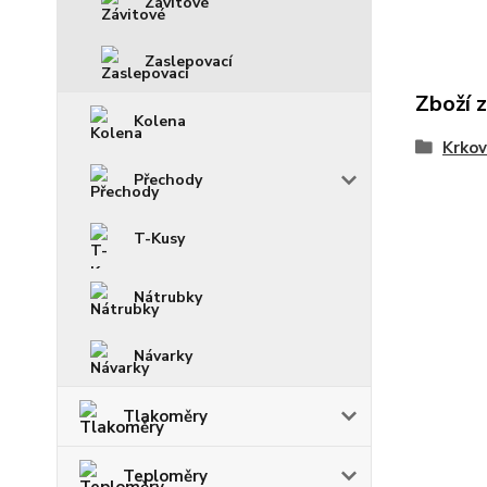
Závitové
Zaslepovací
Zboží 
Kolena
Krko
Přechody
T-Kusy
Nátrubky
Návarky
Tlakoměry
Teploměry