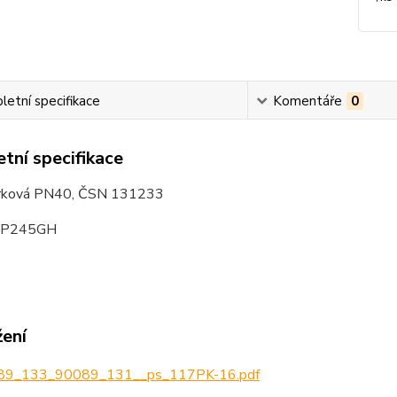
etní specifikace
Komentáře
0
tní specifikace
krková PN40, ČSN 131233
: P245GH
žení
9_133_90089_131__ps_117PK-16.pdf