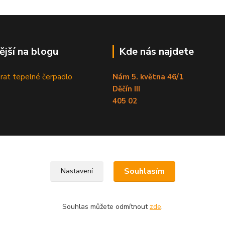
ější na blogu
Kde nás najdete
brat tepelné čerpadlo
Nám 5. května 46/1
Děčín III
405 02
Souhlasím
Nastavení
Souhlas můžete odmítnout
zde
.