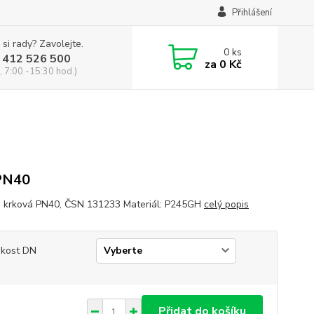
Přihlášení
 si rady? Zavolejte.
0
ks
 412 526 500
za
0 Kč
, 7:00 -15:30 hod.)
PN40
a krková PN40, ČSN 131233 Materiál: P245GH
celý popis
ikost DN
Přidat do košíku