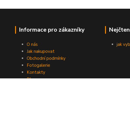
Informace pro zákazníky
Nejčten
O nás
jak vy
Jak nakupovat
Obchodní podmínky
Fotogalerie
Kontakty
Blog