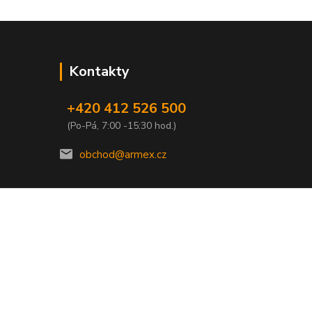
Kontakty
+420 412 526 500
(Po-Pá, 7:00 -15:30 hod.)
obchod@armex.cz
Vytvořeno na
Eshop-rychle.cz