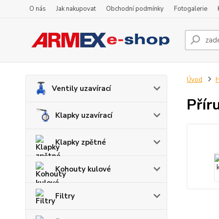
O nás
Jak nakupovat
Obchodní podmínky
Fotogalerie
Úvod
H
Ventily uzavírací
Přír
Klapky uzavírací
Klapky zpětné
Kohouty kulové
Filtry