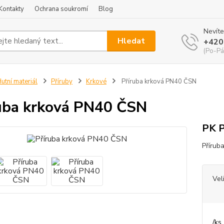
Kontakty
Ochrana soukromí
Blog
Nevíte
Hledat
+420
(Po-Pá
utní materiál
Příruby
Krkové
Příruba krková PN40 ČSN
uba krková PN40 ČSN
PK 
Přírub
Vel
/
ks