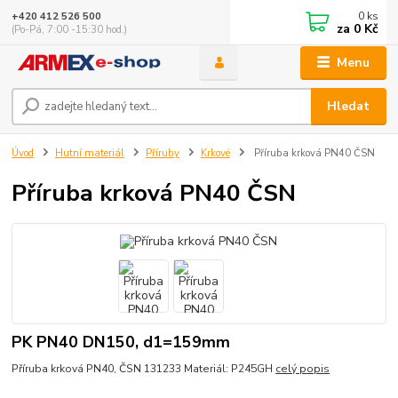
0
ks
+420 412 526 500
za
0 Kč
(Po-Pá, 7:00 -15:30 hod.)
Menu
Hledat
Úvod
Hutní materiál
Příruby
Krkové
Příruba krková PN40 ČSN
Příruba krková PN40 ČSN
PK PN40 DN150, d1=159mm
Příruba krková PN40, ČSN 131233 Materiál: P245GH
celý popis