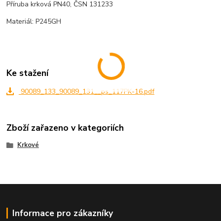
Příruba krková PN40, ČSN 131233
Materiál: P245GH
Ke stažení
90089_133_90089_131__ps_117PK-16.pdf
Zboží zařazeno v kategoriích
Krkové
Informace pro zákazníky