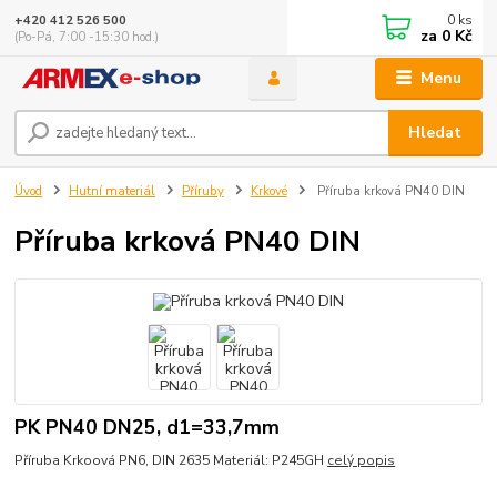
0
ks
+420 412 526 500
za
0 Kč
(Po-Pá, 7:00 -15:30 hod.)
Menu
Hledat
Úvod
Hutní materiál
Příruby
Krkové
Příruba krková PN40 DIN
Příruba krková PN40 DIN
PK PN40 DN25, d1=33,7mm
Příruba Krkoová PN6, DIN 2635 Materiál: P245GH
celý popis