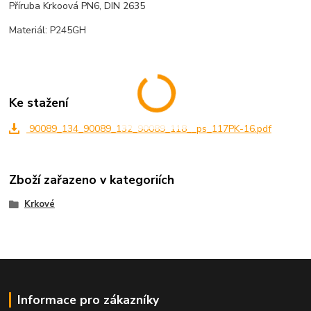
Příruba Krkoová PN6, DIN 2635
Materiál: P245GH
Ke stažení
90089_134_90089_132_90089_118__ps_117PK-16.pdf
Zboží zařazeno v kategoriích
Krkové
Informace pro zákazníky