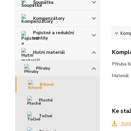
Šoupátka
Kompenzátory
Pojistné a redukční
Kompl
ventily
Komple
Hutní materiál
Příruba 
Příruby
Materiál
Krkové
Ploché
Ke sta
Točivé
9008