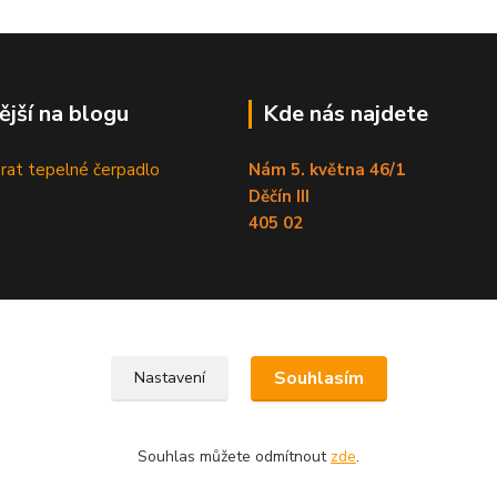
ější na blogu
Kde nás najdete
brat tepelné čerpadlo
Nám 5. května 46/1
Děčín III
405 02
Souhlasím
Nastavení
Souhlas můžete odmítnout
zde
.