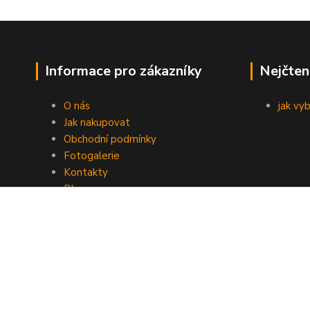
Informace pro zákazníky
Nejčten
O nás
jak vy
Jak nakupovat
Obchodní podmínky
Fotogalerie
Kontakty
Blog