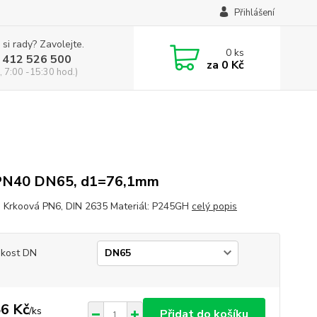
Přihlášení
 si rady? Zavolejte.
0
ks
 412 526 500
za
0 Kč
, 7:00 -15:30 hod.)
PN40 DN65, d1=76,1mm
a Krkoová PN6, DIN 2635 Materiál: P245GH
celý popis
ikost DN
6 Kč
/
ks
Přidat do košíku