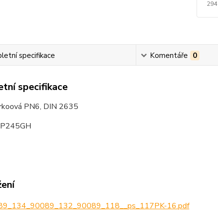
294
etní specifikace
Komentáře
0
tní specifikace
Krkoová PN6, DIN 2635
: P245GH
žení
9_134_90089_132_90089_118__ps_117PK-16.pdf