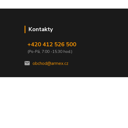
Kontakty
+420 412 526 500
(Po-Pá, 7:00 -15:30 hod.)
obchod@armex.cz
Vytvořeno na
Eshop-rychle.cz