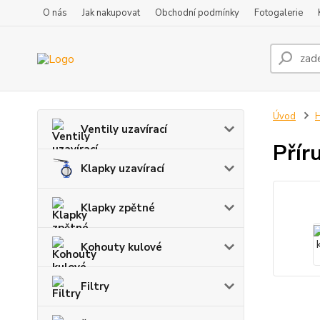
O nás
Jak nakupovat
Obchodní podmínky
Fotogalerie
Úvod
H
Ventily uzavírací
Přír
Klapky uzavírací
Klapky zpětné
Kohouty kulové
Filtry