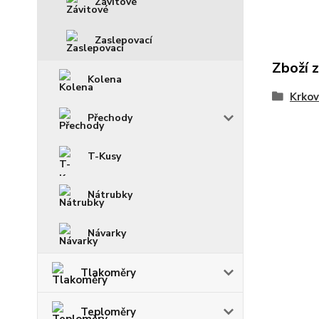
Závitové
Zaslepovací
Zboží 
Kolena
Krko
Přechody
T-Kusy
Nátrubky
Návarky
Tlakoměry
Teploměry