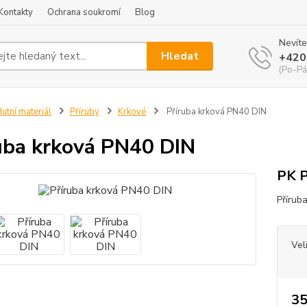
Kontakty
Ochrana soukromí
Blog
Nevíte
Hledat
+420
(Po-Pá
utní materiál
Příruby
Krkové
Příruba krková PN40 DIN
uba krková PN40 DIN
PK 
Přírub
Vel
35