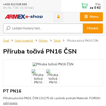
0
ks
+420 412 526 500
za
0 Kč
(Po-Pá, 7:00 -15:30 hod.)
Menu
Hledat
Úvod
Hutní materiál
Příruby
Točivé
Příruba točivá PN16 ČSN
Příruba točivá PN16 ČSN
PT PN16
Příruba plochá PN16, ČSN 131275 d1= průměr potrubí Materiál: P245GH
celý popis