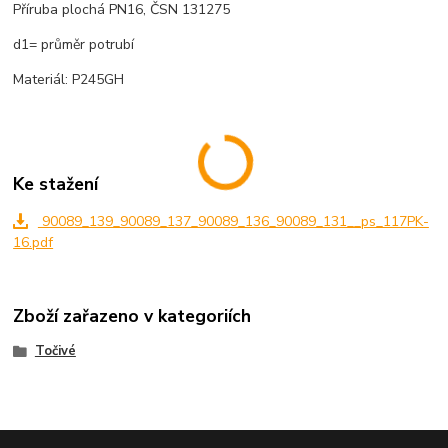
Příruba plochá PN16, ČSN 131275
d1= průměr potrubí
Materiál: P245GH
Ke stažení
90089_139_90089_137_90089_136_90089_131__ps_117PK-
16.pdf
Zboží zařazeno v kategoriích
Točivé