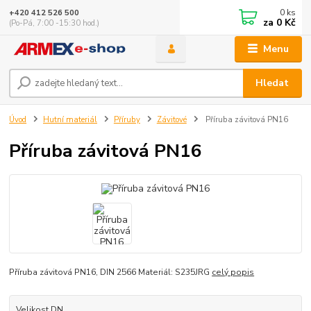
0
ks
+420 412 526 500
za
0 Kč
(Po-Pá, 7:00 -15:30 hod.)
Menu
Hledat
Úvod
Hutní materiál
Příruby
Závitové
Příruba závitová PN16
Příruba závitová PN16
Příruba závitová PN16, DIN 2566 Materiál: S235JRG
celý popis
Velikost DN