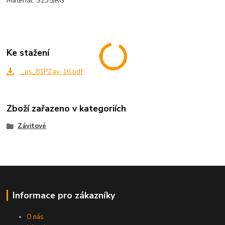
Materiál: S235JRG
Ke stažení
_ps_81PZav-16.pdf
Zboží zařazeno v kategoriích
Závitové
Informace pro zákazníky
O nás