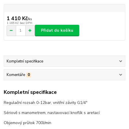
1 410 Kč
/
ks
1 165 Kč
bez DPH
Přidat do košíku
Kompletní specifikace
Komentáře
0
Kompletní specifikace
Regulační rozsah 0-12bar, vnitřní závity G1/4"
Sériově s manometrem, nastavovací knoflík s aretací
Objemový průtok 700l/min