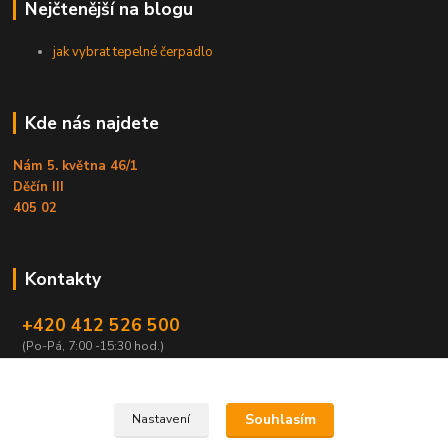
Nejčtenější na blogu
jak vybrat tepelné čerpadlo
Kde nás najdete
Nám 5. května 46/1
Děčín III
405 02
Kontakty
+420 412 526 500
(Po-Pá, 7:00 -15:30 hod.)
obchod@armex.cz
Souhlasím
Nastavení