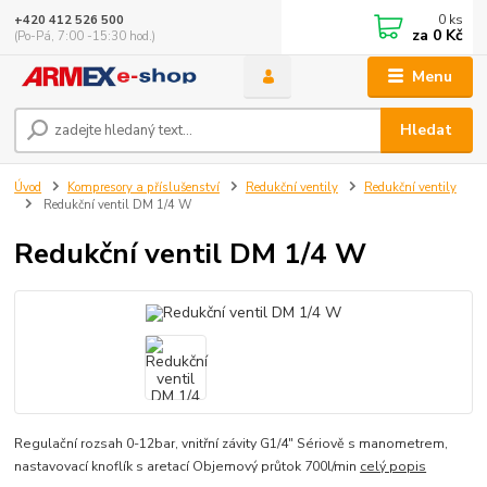
0
ks
+420 412 526 500
za
0 Kč
(Po-Pá, 7:00 -15:30 hod.)
Menu
Hledat
Úvod
Kompresory a příslušenství
Redukční ventily
Redukční ventily
Redukční ventil DM 1/4 W
Redukční ventil DM 1/4 W
Regulační rozsah 0-12bar, vnitřní závity G1/4" Sériově s manometrem,
nastavovací knoflík s aretací Objemový průtok 700l/min
celý popis