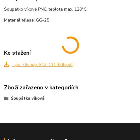
Šoupátko víkové PN6, teplota max. 120°C
Materiál tělesa: GG-25
Ke stažení
_ps_79soup-S13-111-606.pdf
Zboží zařazeno v kategoriích
Šoupátka víková