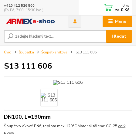
0
ks
+420 412 526 500
za
0 Kč
(Po-Pá, 7:00 -15:30 hod.)
Menu
Hledat
Úvod
Šoupátka
Šoupátka víková
S13 111 606
S13 111 606
DN100, L=190mm
Šoupátko víkové PN6, teplota max. 120°C Materiál tělesa: GG-25
celý
popis