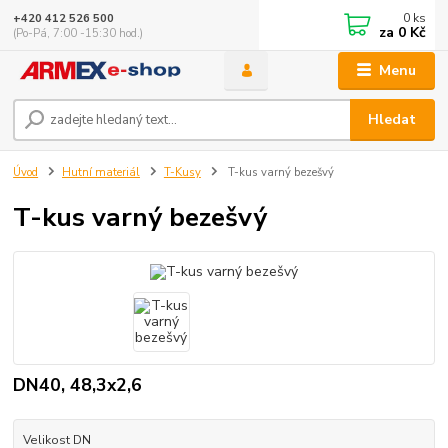
0
ks
+420 412 526 500
za
0 Kč
(Po-Pá, 7:00 -15:30 hod.)
Menu
Hledat
Úvod
Hutní materiál
T-Kusy
T-kus varný bezešvý
T-kus varný bezešvý
DN40, 48,3x2,6
Velikost DN