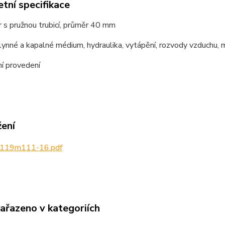
tní specifikace
 s pružnou trubicí, průměr 40 mm
plynné a kapalné médium, hydraulika, vytápění, rozvody vzduchu,
í provedení
žení
119m111-16.pdf
zařazeno v kategoriích