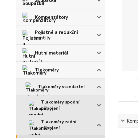
Šoupátka
Kompenzátory
Pojistné a redukční
ventily
Hutní materiál
Tlakoměry
Tlakoměry standartní
Tlakoměry spodní
připojení
Kompl
Tlakoměry zadní
připojení