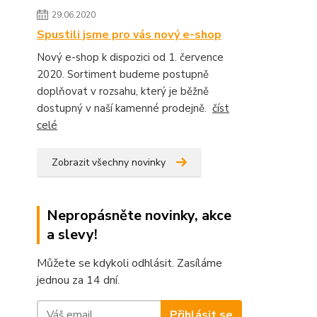
29.06.2020
Spustili jsme pro vás nový e-shop
Nový e-shop k dispozici od 1. července
2020. Sortiment budeme postupně
doplňovat v rozsahu, který je běžně
dostupný v naší kamenné prodejně.
číst
celé
Zobrazit všechny novinky
Nepropásněte novinky, akce
a slevy!
Můžete se kdykoli odhlásit. Zasíláme
jednou za 14 dní.
Přihlásit se