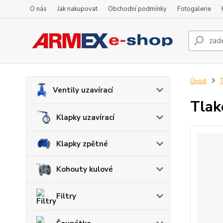
O nás
Jak nakupovat
Obchodní podmínky
Fotogalerie
Úvod
Ventily uzavírací
Tlak
Klapky uzavírací
Klapky zpětné
Kohouty kulové
Filtry