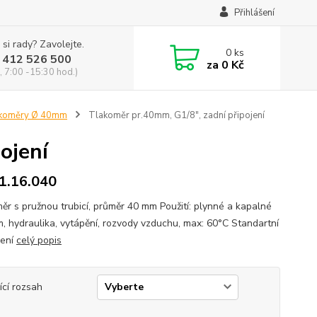
Přihlášení
 si rady? Zavolejte.
0
ks
 412 526 500
za
0 Kč
, 7:00 -15:30 hod.)
koměry Ø 40mm
Tlakoměr pr.40mm, G1/8", zadní připojení
ojení
1.16.040
ěr s pružnou trubicí, průměr 40 mm Použití: plynné a kapalné
, hydraulika, vytápění, rozvody vzduchu, max: 60°C Standartní
dení
celý popis
ící rozsah