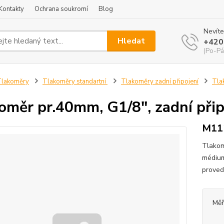
Kontakty
Ochrana soukromí
Blog
Nevíte
Hledat
+420
(Po-Pá
Tlakoměry
Tlakoměry standartní
Tlakoměry zadní připojení
Tla
oměr pr.40mm, G1/8", zadní přip
M11
Tlakom
médium
prove
Měř