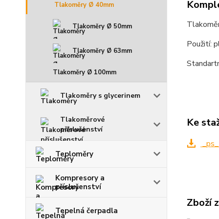
Komple
Tlakoměry Ø 40mm
Tlakoměr
Tlakoměry Ø 50mm
Použití: 
Tlakoměry Ø 63mm
Standartn
Tlakoměry Ø 100mm
Tlakoměry s glycerinem
Tlakoměrové
Ke sta
příslušenství
_ps_
Teploměry
Kompresory a
příslušenství
Zboží 
Tepelná čerpadla