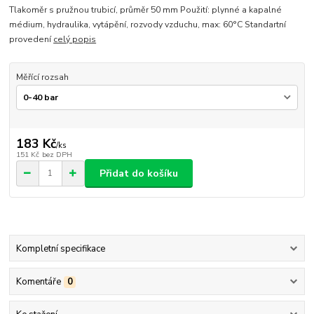
Tlakoměr s pružnou trubicí, průměr 50 mm Použití: plynné a kapalné
médium, hydraulika, vytápění, rozvody vzduchu, max: 60°C Standartní
provedení
celý popis
Měřící rozsah
183 Kč
/
ks
151 Kč
bez DPH
Přidat do košíku
Kompletní specifikace
Komentáře
0