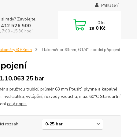
Přihlášení
 si rady? Zavolejte.
0
ks
 412 526 500
za
0 Kč
, 7:00 -15:30 hod.)
akoměry Ø 63mm
Tlakoměr pr.63mm, G1/4", spodní připojení
pojení
.10.063 25 bar
ěr s pružnou trubicí, průměr 63 mm Použití: plynné a kapalné
, hydraulika, vytápění, rozvody vzduchu, max: 60°C Standartní
dení
celý popis
ící rozsah