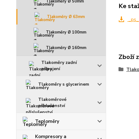
Tlakoměry Ø 50mm
Ke sta
Tlakoměry Ø 63mm
_ps_
Tlakoměry Ø 100mm
Tlakoměry Ø 160mm
Zboží 
Tlakoměry zadní
připojení
Tlak
Tlakoměry s glycerinem
Tlakoměrové
příslušenství
Teploměry
Kompresory a