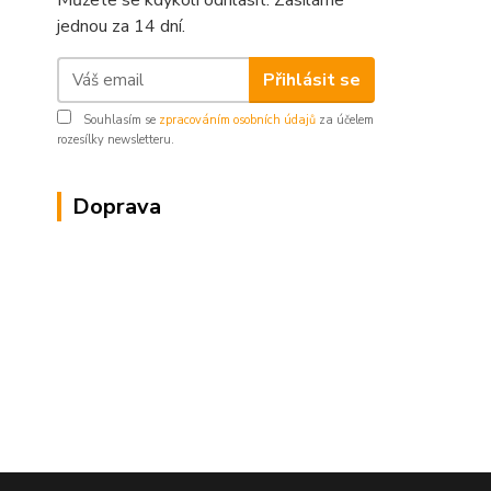
Můžete se kdykoli odhlásit. Zasíláme
jednou za 14 dní.
Přihlásit se
Souhlasím se
zpracováním osobních údajů
za účelem
rozesílky newsletteru.
Doprava