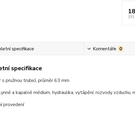
18
151
etní specifikace
Komentáře
0
tní specifikace
 s pružnou trubicí, průměr 63 mm
plynné a kapalné médium, hydraulika, vytápění, rozvody vzduchu,
í provedení