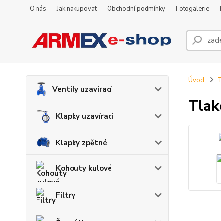
O nás
Jak nakupovat
Obchodní podmínky
Fotogalerie
Úvod
Ventily uzavírací
Tlak
Klapky uzavírací
Klapky zpětné
Kohouty kulové
Filtry