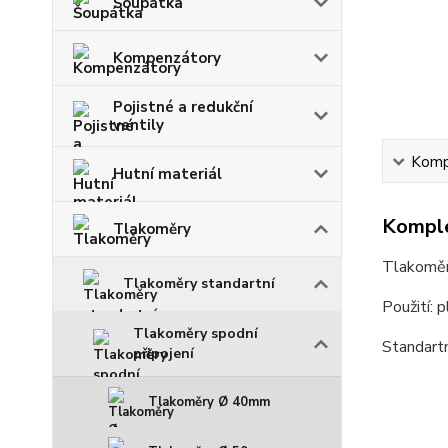
Šoupátka
Kompenzátory
Pojistné a redukční
ventily
Kompl
Hutní materiál
Komple
Tlakoměry
Tlakoměr
Tlakoměry standartní
Použití: 
Tlakoměry spodní
Standartn
připojení
Tlakoměry Ø 40mm