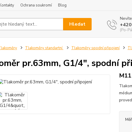
Kontakty
Ochrana soukromí
Blog
Nevíte
Hledat
+420
(Po-Pá
Tlakoměry
Tlakoměry standartní
Tlakoměry spodní připojení
Tl
oměr pr.63mm, G1/4", spodní při
M111
Tlakom
médium
prove
Měř