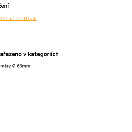
žení
111m111-10.pdf
zařazeno v kategoriích
oměry Ø 63mm