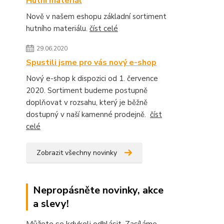
Hutní materiál
Nově v našem eshopu základní sortiment
hutního materiálu.
číst celé
29.06.2020
Spustili jsme pro vás nový e-shop
Nový e-shop k dispozici od 1. července
2020. Sortiment budeme postupně
doplňovat v rozsahu, který je běžně
dostupný v naší kamenné prodejně.
číst
celé
Zobrazit všechny novinky
Nepropásněte novinky, akce
a slevy!