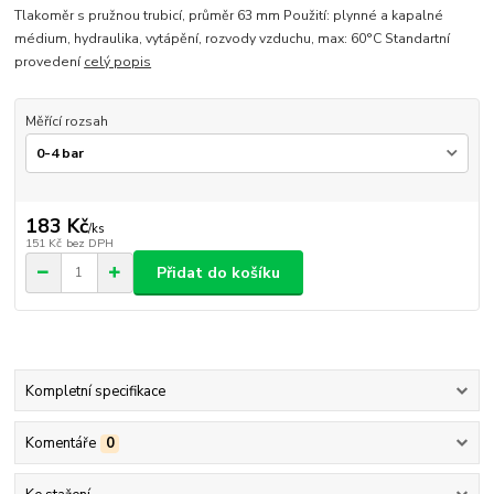
Tlakoměr s pružnou trubicí, průměr 63 mm Použití: plynné a kapalné
médium, hydraulika, vytápění, rozvody vzduchu, max: 60°C Standartní
provedení
celý popis
Měřící rozsah
183 Kč
/
ks
151 Kč
bez DPH
Přidat do košíku
Kompletní specifikace
Komentáře
0