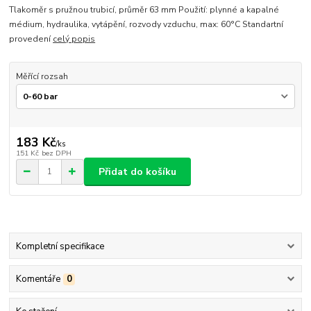
Tlakoměr s pružnou trubicí, průměr 63 mm Použití: plynné a kapalné
médium, hydraulika, vytápění, rozvody vzduchu, max: 60°C Standartní
provedení
celý popis
Měřící rozsah
183 Kč
/
ks
151 Kč
bez DPH
Přidat do košíku
Kompletní specifikace
Komentáře
0