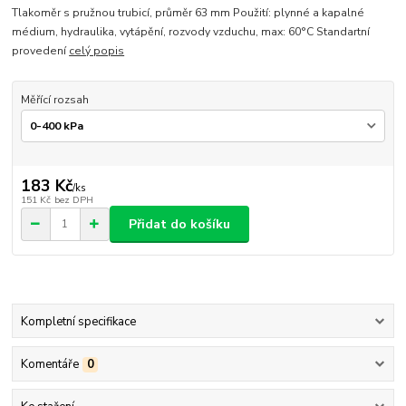
Tlakoměr s pružnou trubicí, průměr 63 mm Použití: plynné a kapalné
médium, hydraulika, vytápění, rozvody vzduchu, max: 60°C Standartní
provedení
celý popis
Měřící rozsah
183 Kč
/
ks
151 Kč
bez DPH
Přidat do košíku
Kompletní specifikace
Komentáře
0