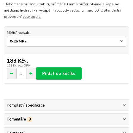
Tlakoměr s pružnou trubicí, průměr 63 mm Použití: plynné a kapalné
médium, hydraulika, vytápění, rozvody vzduchu, max: 60°C Standartní
provedení
celý popis
Měřící rozsah
183 Kč
/
ks
151 Kč
bez DPH
Přidat do košíku
Kompletní specifikace
Komentáře
0