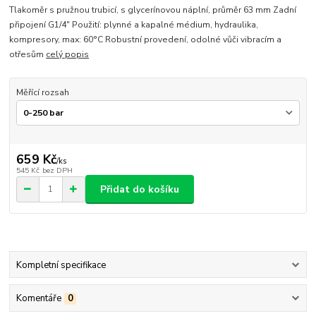
Tlakoměr s pružnou trubicí, s glycerínovou náplní, průměr 63 mm Zadní
připojení G1/4" Použití: plynné a kapalné médium, hydraulika,
kompresory, max: 60°C Robustní provedení, odolné vůči vibracím a
otřesům
celý popis
Měřící rozsah
659 Kč
/
ks
545 Kč
bez DPH
Přidat do košíku
Kompletní specifikace
Komentáře
0