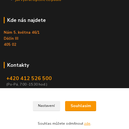
Kde nás najdete
Nám 5. května 46/1
Děčín III
405 02
Kontakty
+420 412 526 500
(Po-Pá, 7:00 -15:30 hod.)
obchod@armex.cz
Souhlasím
Nastavení
Souhlas můžete odmítnout
zde
.
Vytvořeno na
Eshop-rychle.cz