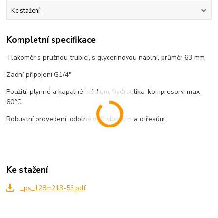
Ke stažení
Kompletní specifikace
Tlakoměr s pružnou trubicí, s glycerínovou náplní, průměr 63 mm
Zadní připojení G1/4"
Použití: plynné a kapalné médium, hydraulika, kompresory, max:
60°C
Robustní provedení, odolné vůči vibracím a otřesům
Ke stažení
_ps_128m213-53.pdf