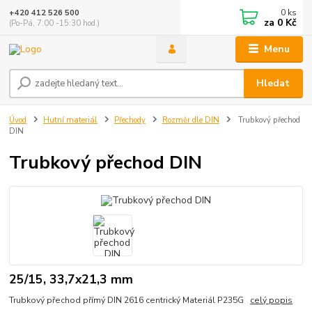
0
ks
+420 412 526 500
za
0 Kč
(Po-Pá, 7:00 -15:30 hod.)
Menu
Hledat
Úvod
Hutní materiál
Přechody
Rozměr dle DIN
Trubkový přechod
DIN
Trubkový přechod DIN
25/15, 33,7x21,3 mm
Trubkový přechod přímý DIN 2616 centrický Materiál P235G
celý popis