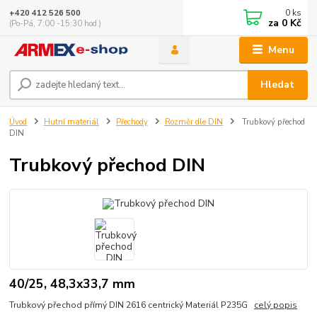
0
ks
+420 412 526 500
za
0 Kč
(Po-Pá, 7:00 -15:30 hod.)
Menu
Hledat
Úvod
Hutní materiál
Přechody
Rozměr dle DIN
Trubkový přechod
DIN
Trubkový přechod DIN
40/25, 48,3x33,7 mm
Trubkový přechod přímý DIN 2616 centrický Materiál P235G
celý popis