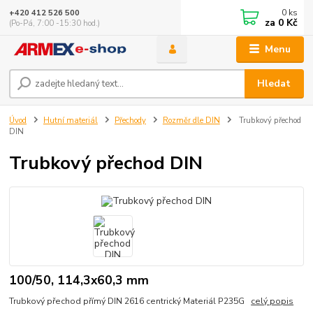
0
ks
+420 412 526 500
za
0 Kč
(Po-Pá, 7:00 -15:30 hod.)
Menu
Hledat
Úvod
Hutní materiál
Přechody
Rozměr dle DIN
Trubkový přechod
DIN
Trubkový přechod DIN
100/50, 114,3x60,3 mm
Trubkový přechod přímý DIN 2616 centrický Materiál P235G
celý popis